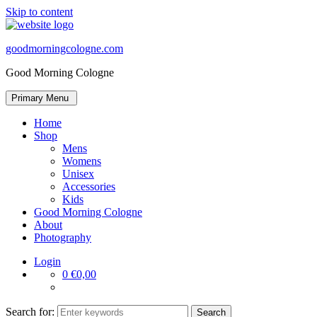
Skip to content
goodmorningcologne.com
Good Morning Cologne
Primary Menu
Home
Shop
Mens
Womens
Unisex
Accessories
Kids
Good Morning Cologne
About
Photography
Login
0
€0,00
Search for: