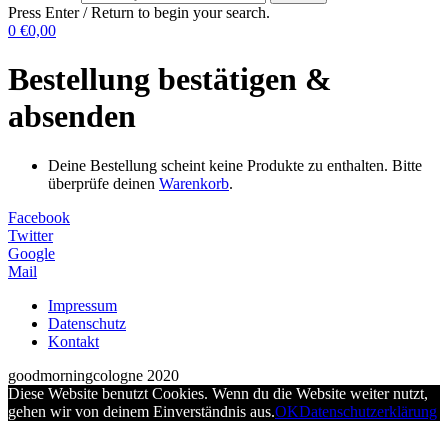
Press Enter / Return to begin your search.
0
€0,00
Bestellung bestätigen &
absenden
Deine Bestellung scheint keine Produkte zu enthalten. Bitte
überprüfe deinen
Warenkorb
.
Facebook
Twitter
Google
Mail
Impressum
Datenschutz
Kontakt
goodmorningcologne 2020
Diese Website benutzt Cookies. Wenn du die Website weiter nutzt,
gehen wir von deinem Einverständnis aus.
OK
Datenschutzerklärung