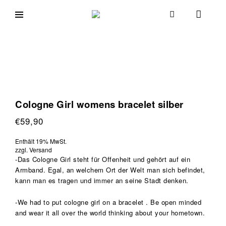
Skip
to
goodmorningcologne.com
Good
content
Morning
Cologne
Cologne Girl womens bracelet silber
€
59,90
Enthält 19% MwSt.
zzgl.
Versand
-Das Cologne Girl steht für Offenheit und gehört auf ein
Armband. Egal, an welchem Ort der Welt man sich befindet,
kann man es tragen und immer an seine Stadt denken.
-We had to put cologne girl on a bracelet . Be open minded
and wear it all over the world thinking about your hometown.