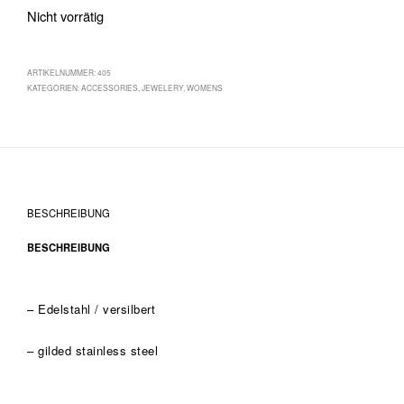
Nicht vorrätig
ARTIKELNUMMER:
405
KATEGORIEN:
ACCESSORIES
,
JEWELERY
,
WOMENS
BESCHREIBUNG
BESCHREIBUNG
– Edelstahl / versilbert
– gilded stainless steel