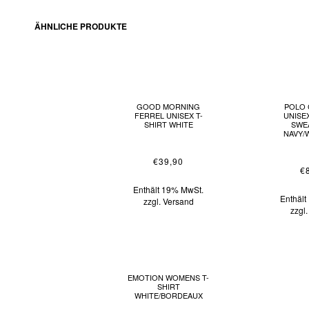
ÄHNLICHE PRODUKTE
GOOD MORNING
POLO
FERREL UNISEX T-
UNISE
SHIRT WHITE
SWE
NAVY/
€
39,90
€
Enthält 19% MwSt.
Enthäl
zzgl.
Versand
zzgl
EMOTION WOMENS T-
SHIRT
WHITE/BORDEAUX