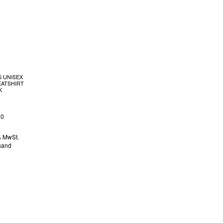
S UNISEX
ATSHIRT
K
90
% MwSt.
sand