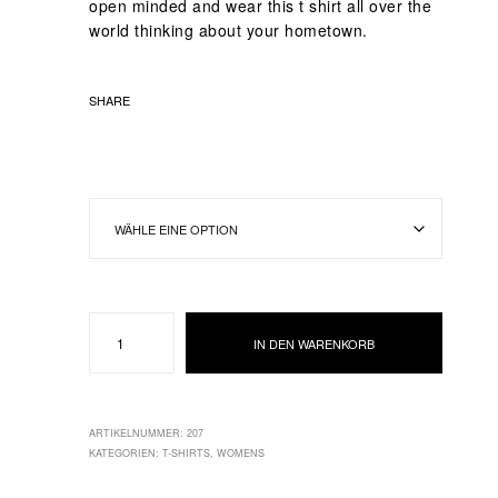
open minded and wear this t shirt all over the
world thinking about your hometown.
SHARE
Cologne
IN DEN WARENKORB
Girl
womens
Top
white/purple
ARTIKELNUMMER:
207
Menge
KATEGORIEN:
T-SHIRTS
,
WOMENS