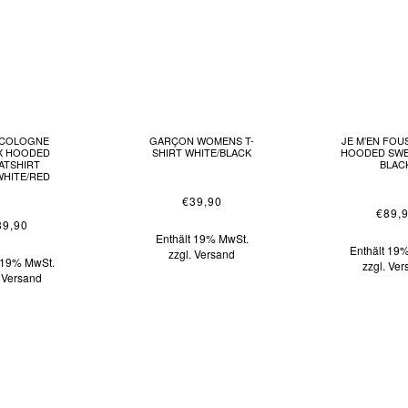
 COLOGNE
GARÇON WOMENS T-
JE M’EN FOU
X HOODED
SHIRT WHITE/BLACK
HOODED SWE
ATSHIRT
BLAC
WHITE/RED
€
39,90
€
89,
89,90
Enthält 19% MwSt.
Enthält 19
zzgl.
Versand
t 19% MwSt.
zzgl.
Ver
.
Versand