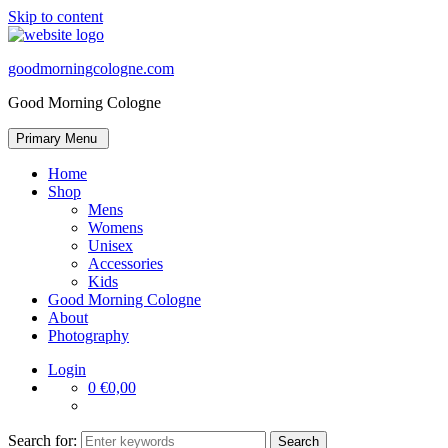
Skip to content
goodmorningcologne.com
Good Morning Cologne
Primary Menu
Home
Shop
Mens
Womens
Unisex
Accessories
Kids
Good Morning Cologne
About
Photography
Login
0
€0,00
Search for: