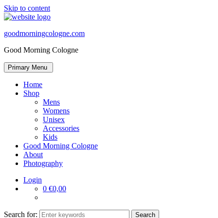
Skip to content
goodmorningcologne.com
Good Morning Cologne
Primary Menu
Home
Shop
Mens
Womens
Unisex
Accessories
Kids
Good Morning Cologne
About
Photography
Login
0
€0,00
Search for: