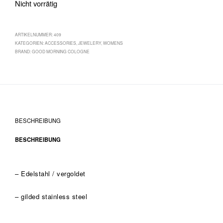
Nicht vorrätig
ARTIKELNUMMER:
409
KATEGORIEN:
ACCESSORIES
,
JEWELERY
,
WOMENS
BRAND:
GOOD MORNING COLOGNE
BESCHREIBUNG
BESCHREIBUNG
– Edelstahl / vergoldet
– gilded stainless steel