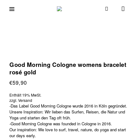
Skip
to
goodmorningcologne.com
Good
content
Morning
Cologne
Good Morning Cologne womens bracelet
rosé gold
€
59,90
Enthält 19% MwSt.
zzgl.
Versand
-Das Label Good Morning Cologne wurde 2016 in Köln gegründet.
Unsere Inspiration: Wir lieben das Surfen, Reisen, die Natur und
Yoga und starten den Tag oft früh.
-Good Morning Cologne was founded in Cologne in 2016.
Our inspiration: We love to surf, travel, nature, do yoga and start
our days early.