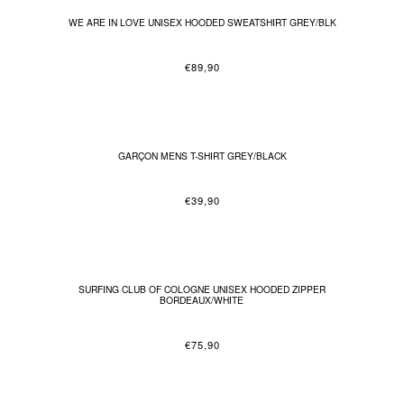
WE ARE IN LOVE UNISEX HOODED SWEATSHIRT GREY/BLK
€
89,90
GARÇON MENS T-SHIRT GREY/BLACK
€
39,90
SURFING CLUB OF COLOGNE UNISEX HOODED ZIPPER
BORDEAUX/WHITE
€
75,90