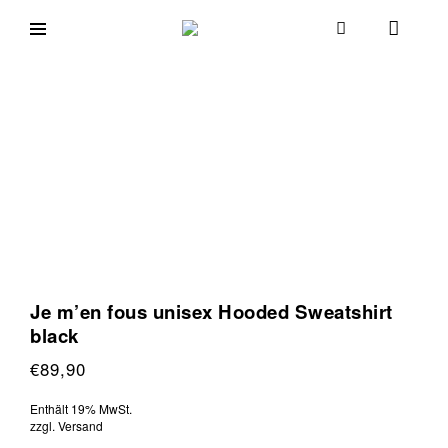
Skip
to
goodmorningcologne.com
Good
content
Morning
Cologne
Je m’en fous unisex Hooded Sweatshirt
black
€
89,90
Enthält 19% MwSt.
zzgl.
Versand