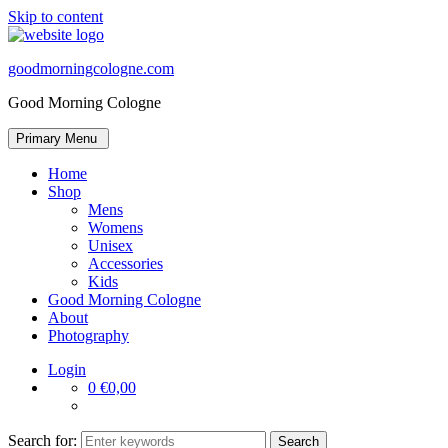
Skip to content
goodmorningcologne.com
Good Morning Cologne
Primary Menu
Home
Shop
Mens
Womens
Unisex
Accessories
Kids
Good Morning Cologne
About
Photography
Login
0
€0,00
Search for: