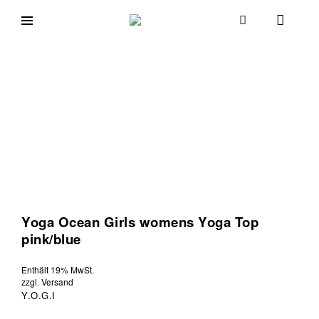
Skip
to
goodmorningcologne.com
Good
content
Morning
Cologne
Yoga Ocean Girls womens Yoga Top
pink/blue
Enthält 19% MwSt.
zzgl.
Versand
Y.O.G.I