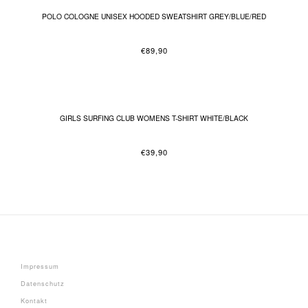
POLO COLOGNE UNISEX HOODED SWEATSHIRT GREY/BLUE/RED
€
89,90
GIRLS SURFING CLUB WOMENS T-SHIRT WHITE/BLACK
€
39,90
Impressum
Datenschutz
Kontakt