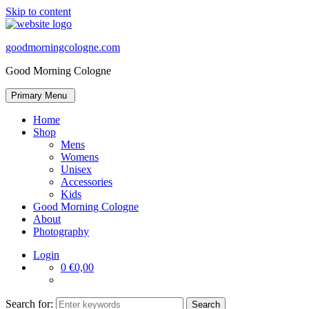
Skip to content
goodmorningcologne.com
Good Morning Cologne
Primary Menu
Home
Shop
Mens
Womens
Unisex
Accessories
Kids
Good Morning Cologne
About
Photography
Login
0
€0,00
Search for: