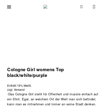
Skip
to
goodmorningcologne.com
Good
content
Morning
Cologne
Cologne Girl womens Top
black/white/purple
Enthält 19% MwSt.
zzgl.
Versand
-Das Cologne Girl steht für Offenheit und musste einfach auf
ein Shirt. Egal, an welchem Ort der Welt man sich befindet,
kann man es mitnehmen und immer an seine Stadt denken.