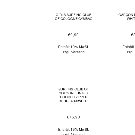
GIRLS SURFING CLUB
GARÇON M
OF COLOGNE GYMBAG
WHIT
€
9,90
€
Enthält 19% MwSt.
Enthäl
zzgl.
Versand
zzgl
SURFING CLUB OF
COLOGNE UNISEX
HOODED ZIPPER
BORDEAUX/WHITE
€
75,90
Enthält 19% MwSt.
zzgl.
Versand