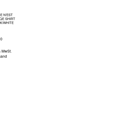
E N’EST
QE SHIRT
K/WHITE
90
% MwSt.
sand