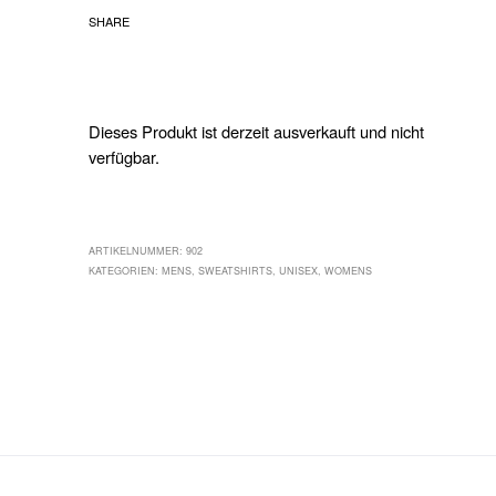
SHARE
Dieses Produkt ist derzeit ausverkauft und nicht
verfügbar.
ARTIKELNUMMER:
902
KATEGORIEN:
MENS
,
SWEATSHIRTS
,
UNISEX
,
WOMENS