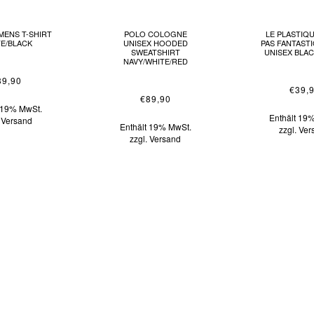
ENS T-SHIRT
POLO COLOGNE
LE PLASTIQU
E/BLACK
UNISEX HOODED
PAS FANTASTI
SWEATSHIRT
UNISEX BLAC
NAVY/WHITE/RED
39,90
€
39,
€
89,90
t 19% MwSt.
Enthält 19
.
Versand
Enthält 19% MwSt.
zzgl.
Ver
zzgl.
Versand